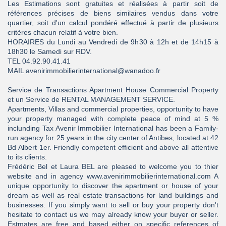
Les Estimations sont gratuites et réalisées à partir soit de
références précises de biens similaires vendus dans votre
quartier, soit d'un calcul pondéré effectué à partir de plusieurs
critères chacun relatif à votre bien.
HORAIRES du Lundi au Vendredi de 9h30 à 12h et de 14h15 à
18h30 le Samedi sur RDV.
TEL 04.92.90.41.41
MAIL avenirimmobilierinternational@wanadoo.fr
Service de Transactions Apartment House Commercial Property
et un Service de RENTAL MANAGEMENT SERVICE.
Apartments, Villas and commercial properties, opportunity to have
your property managed with complete peace of mind at 5 %
inclunding Tax Avenir Immobilier International has been a Family-
run agency for 25 years in the city center of Antibes, located at 42
Bd Albert 1er. Friendly competent efficient and above all attentive
to its clients.
Frédéric Bel et Laura BEL are pleased to welcome you to thier
website and in agency www.avenirimmobilierinternational.com A
unique opportunity to discover the apartment or house of your
dream as well as real estate transactions for land buildings and
businesses. If you simply want to sell or buy your property don't
hesitate to contact us we may already know your buyer or seller.
Estmates are free and based either on specific references of